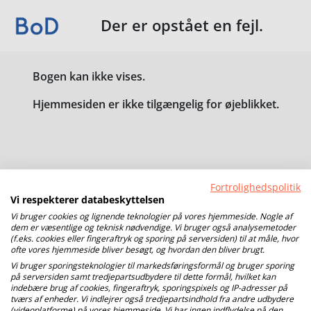
Der er opstået en fejl.
Bogen kan ikke vises.
Hjemmesiden er ikke tilgængelig for øjeblikket.
Fortrolighedspolitik
Vi respekterer databeskyttelsen
Vi bruger cookies og lignende teknologier på vores hjemmeside. Nogle af
dem er væsentlige og teknisk nødvendige. Vi bruger også analysemetoder
(f.eks. cookies eller fingeraftryk og sporing på serversiden) til at måle, hvor
ofte vores hjemmeside bliver besøgt, og hvordan den bliver brugt.
Vi bruger sporingsteknologier til markedsføringsformål og bruger sporing
på serversiden samt tredjepartsudbydere til dette formål, hvilket kan
indebære brug af cookies, fingeraftryk, sporingspixels og IP-adresser på
tværs af enheder. Vi indlejrer også tredjepartsindhold fra andre udbydere
(videoplatforme) på vores hjemmeside. Vi har ingen indflydelse på den