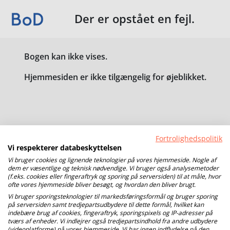
Der er opstået en fejl.
Bogen kan ikke vises.
Hjemmesiden er ikke tilgængelig for øjeblikket.
Fortrolighedspolitik
Vi respekterer databeskyttelsen
Vi bruger cookies og lignende teknologier på vores hjemmeside. Nogle af
dem er væsentlige og teknisk nødvendige. Vi bruger også analysemetoder
(f.eks. cookies eller fingeraftryk og sporing på serversiden) til at måle, hvor
ofte vores hjemmeside bliver besøgt, og hvordan den bliver brugt.
Vi bruger sporingsteknologier til markedsføringsformål og bruger sporing
på serversiden samt tredjepartsudbydere til dette formål, hvilket kan
indebære brug af cookies, fingeraftryk, sporingspixels og IP-adresser på
tværs af enheder. Vi indlejrer også tredjepartsindhold fra andre udbydere
(videoplatforme) på vores hjemmeside. Vi har ingen indflydelse på den