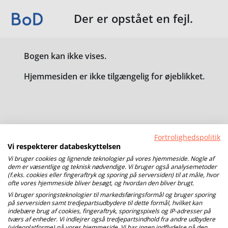
Der er opstået en fejl.
Bogen kan ikke vises.
Hjemmesiden er ikke tilgængelig for øjeblikket.
Fortrolighedspolitik
Vi respekterer databeskyttelsen
Vi bruger cookies og lignende teknologier på vores hjemmeside. Nogle af
dem er væsentlige og teknisk nødvendige. Vi bruger også analysemetoder
(f.eks. cookies eller fingeraftryk og sporing på serversiden) til at måle, hvor
ofte vores hjemmeside bliver besøgt, og hvordan den bliver brugt.
Vi bruger sporingsteknologier til markedsføringsformål og bruger sporing
på serversiden samt tredjepartsudbydere til dette formål, hvilket kan
indebære brug af cookies, fingeraftryk, sporingspixels og IP-adresser på
tværs af enheder. Vi indlejrer også tredjepartsindhold fra andre udbydere
(videoplatforme) på vores hjemmeside. Vi har ingen indflydelse på den