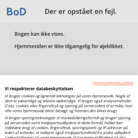
Der er opstået en fejl.
Bogen kan ikke vises.
Hjemmesiden er ikke tilgængelig for øjeblikket.
Fortrolighedspolitik
Vi respekterer databeskyttelsen
Vi bruger cookies og lignende teknologier på vores hjemmeside. Nogle af
dem er væsentlige og teknisk nødvendige. Vi bruger også analysemetoder
(f.eks. cookies eller fingeraftryk og sporing på serversiden) til at måle, hvor
ofte vores hjemmeside bliver besøgt, og hvordan den bliver brugt.
Vi bruger sporingsteknologier til markedsføringsformål og bruger sporing
på serversiden samt tredjepartsudbydere til dette formål, hvilket kan
indebære brug af cookies, fingeraftryk, sporingspixels og IP-adresser på
tværs af enheder. Vi indlejrer også tredjepartsindhold fra andre udbydere
(videoplatforme) på vores hjemmeside. Vi har ingen indflydelse på den