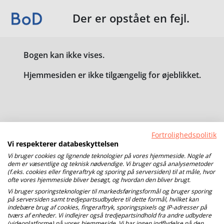
Der er opstået en fejl.
Bogen kan ikke vises.
Hjemmesiden er ikke tilgængelig for øjeblikket.
Fortrolighedspolitik
Vi respekterer databeskyttelsen
Vi bruger cookies og lignende teknologier på vores hjemmeside. Nogle af
dem er væsentlige og teknisk nødvendige. Vi bruger også analysemetoder
(f.eks. cookies eller fingeraftryk og sporing på serversiden) til at måle, hvor
ofte vores hjemmeside bliver besøgt, og hvordan den bliver brugt.
Vi bruger sporingsteknologier til markedsføringsformål og bruger sporing
på serversiden samt tredjepartsudbydere til dette formål, hvilket kan
indebære brug af cookies, fingeraftryk, sporingspixels og IP-adresser på
tværs af enheder. Vi indlejrer også tredjepartsindhold fra andre udbydere
(videoplatforme) på vores hjemmeside. Vi har ingen indflydelse på den