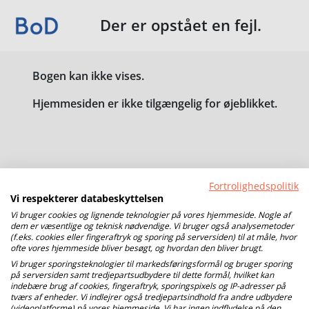
Der er opstået en fejl.
Bogen kan ikke vises.
Hjemmesiden er ikke tilgængelig for øjeblikket.
Fortrolighedspolitik
Vi respekterer databeskyttelsen
Vi bruger cookies og lignende teknologier på vores hjemmeside. Nogle af
dem er væsentlige og teknisk nødvendige. Vi bruger også analysemetoder
(f.eks. cookies eller fingeraftryk og sporing på serversiden) til at måle, hvor
ofte vores hjemmeside bliver besøgt, og hvordan den bliver brugt.
Vi bruger sporingsteknologier til markedsføringsformål og bruger sporing
på serversiden samt tredjepartsudbydere til dette formål, hvilket kan
indebære brug af cookies, fingeraftryk, sporingspixels og IP-adresser på
tværs af enheder. Vi indlejrer også tredjepartsindhold fra andre udbydere
(videoplatforme) på vores hjemmeside. Vi har ingen indflydelse på den