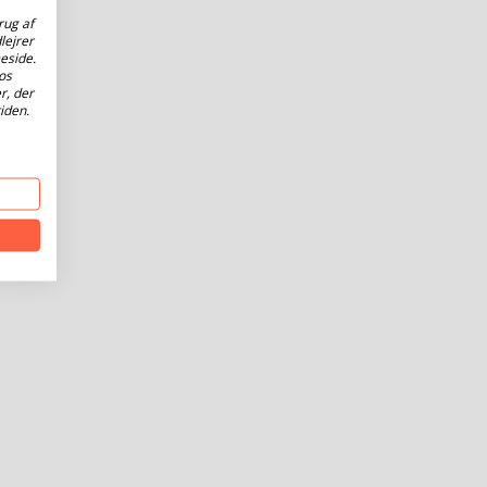
rug af
lejrer
eside.
os
r, der
iden.