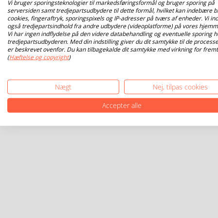
Vi bruger sporingsteknologier til markedsføringsformål og bruger sporing på
serversiden samt tredjepartsudbydere til dette formål, hvilket kan indebære b
cookies, fingeraftryk, sporingspixels og IP-adresser på tværs af enheder. Vi ind
også tredjepartsindhold fra andre udbydere (videoplatforme) på vores hjemm
Vi har ingen indflydelse på den videre databehandling og eventuelle sporing h
tredjepartsudbyderen. Med din indstilling giver du dit samtykke til de processe
er beskrevet ovenfor. Du kan tilbagekalde dit samtykke med virkning for fremt
(
Hæftelse og copyright
)
Nægt
Nej, tilpas cookies
Accepter alle