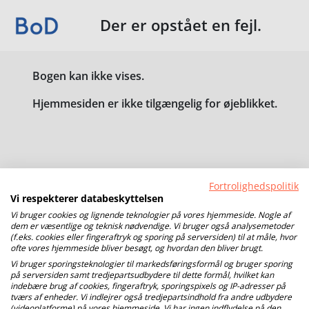
Der er opstået en fejl.
Bogen kan ikke vises.
Hjemmesiden er ikke tilgængelig for øjeblikket.
Fortrolighedspolitik
Vi respekterer databeskyttelsen
Vi bruger cookies og lignende teknologier på vores hjemmeside. Nogle af
dem er væsentlige og teknisk nødvendige. Vi bruger også analysemetoder
(f.eks. cookies eller fingeraftryk og sporing på serversiden) til at måle, hvor
ofte vores hjemmeside bliver besøgt, og hvordan den bliver brugt.
Vi bruger sporingsteknologier til markedsføringsformål og bruger sporing
på serversiden samt tredjepartsudbydere til dette formål, hvilket kan
indebære brug af cookies, fingeraftryk, sporingspixels og IP-adresser på
tværs af enheder. Vi indlejrer også tredjepartsindhold fra andre udbydere
(videoplatforme) på vores hjemmeside. Vi har ingen indflydelse på den