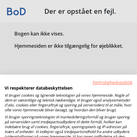
Der er opstået en fejl.
Bogen kan ikke vises.
Hjemmesiden er ikke tilgængelig for øjeblikket.
Fortrolighedspolitik
Vi respekterer databeskyttelsen
Vi bruger cookies og lignende teknologier på vores hjemmeside. Nogle af
dem er væsentlige og teknisk nødvendige. Vi bruger også analysemetoder
(f.eks. cookies eller fingeraftryk og sporing på serversiden) til at måle, hvor
ofte vores hjemmeside bliver besøgt, og hvordan den bliver brugt.
Vi bruger sporingsteknologier til markedsføringsformål og bruger sporing
på serversiden samt tredjepartsudbydere til dette formål, hvilket kan
indebære brug af cookies, fingeraftryk, sporingspixels og IP-adresser på
tværs af enheder. Vi indlejrer også tredjepartsindhold fra andre udbydere
(videoplatforme) på vores hjemmeside. Vi har ingen indflydelse på den