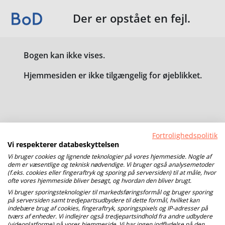
Der er opstået en fejl.
Bogen kan ikke vises.
Hjemmesiden er ikke tilgængelig for øjeblikket.
Fortrolighedspolitik
Vi respekterer databeskyttelsen
Vi bruger cookies og lignende teknologier på vores hjemmeside. Nogle af
dem er væsentlige og teknisk nødvendige. Vi bruger også analysemetoder
(f.eks. cookies eller fingeraftryk og sporing på serversiden) til at måle, hvor
ofte vores hjemmeside bliver besøgt, og hvordan den bliver brugt.
Vi bruger sporingsteknologier til markedsføringsformål og bruger sporing
på serversiden samt tredjepartsudbydere til dette formål, hvilket kan
indebære brug af cookies, fingeraftryk, sporingspixels og IP-adresser på
tværs af enheder. Vi indlejrer også tredjepartsindhold fra andre udbydere
(videoplatforme) på vores hjemmeside. Vi har ingen indflydelse på den