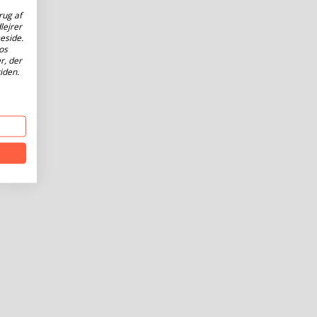
rug af
lejrer
eside.
os
r, der
iden.