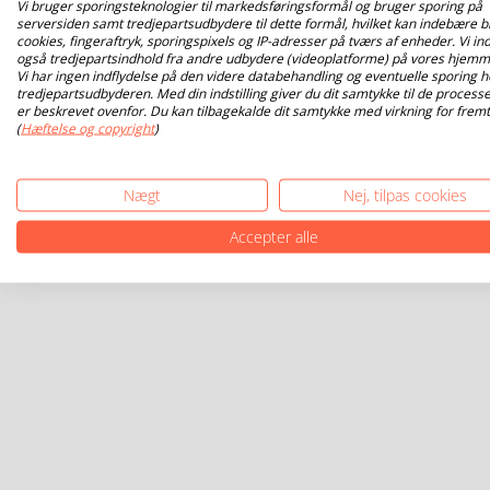
Vi bruger sporingsteknologier til markedsføringsformål og bruger sporing på
serversiden samt tredjepartsudbydere til dette formål, hvilket kan indebære b
cookies, fingeraftryk, sporingspixels og IP-adresser på tværs af enheder. Vi ind
også tredjepartsindhold fra andre udbydere (videoplatforme) på vores hjemm
Vi har ingen indflydelse på den videre databehandling og eventuelle sporing h
tredjepartsudbyderen. Med din indstilling giver du dit samtykke til de processe
er beskrevet ovenfor. Du kan tilbagekalde dit samtykke med virkning for fremt
(
Hæftelse og copyright
)
Nægt
Nej, tilpas cookies
Accepter alle