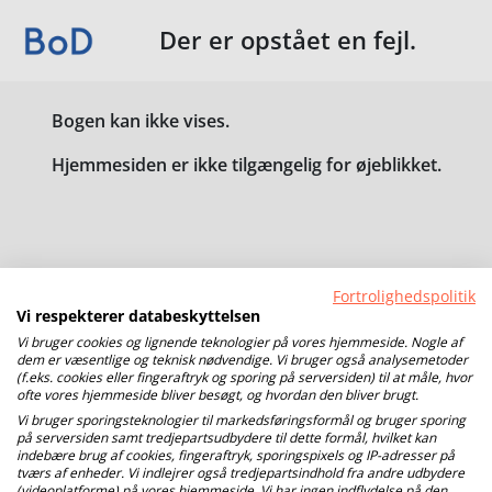
Der er opstået en fejl.
Bogen kan ikke vises.
Hjemmesiden er ikke tilgængelig for øjeblikket.
Fortrolighedspolitik
Vi respekterer databeskyttelsen
Vi bruger cookies og lignende teknologier på vores hjemmeside. Nogle af
dem er væsentlige og teknisk nødvendige. Vi bruger også analysemetoder
(f.eks. cookies eller fingeraftryk og sporing på serversiden) til at måle, hvor
ofte vores hjemmeside bliver besøgt, og hvordan den bliver brugt.
Vi bruger sporingsteknologier til markedsføringsformål og bruger sporing
på serversiden samt tredjepartsudbydere til dette formål, hvilket kan
indebære brug af cookies, fingeraftryk, sporingspixels og IP-adresser på
tværs af enheder. Vi indlejrer også tredjepartsindhold fra andre udbydere
(videoplatforme) på vores hjemmeside. Vi har ingen indflydelse på den