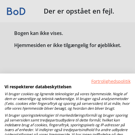
Der er opstået en fejl.
Bogen kan ikke vises.
Hjemmesiden er ikke tilgængelig for øjeblikket.
Fortrolighedspolitik
Vi respekterer databeskyttelsen
Vi bruger cookies og lignende teknologier på vores hjemmeside. Nogle af
dem er væsentlige og teknisk nødvendige. Vi bruger også analysemetoder
(f.eks. cookies eller fingeraftryk og sporing på serversiden) til at måle, hvor
ofte vores hjemmeside bliver besøgt, og hvordan den bliver brugt.
Vi bruger sporingsteknologier til markedsføringsformål og bruger sporing
på serversiden samt tredjepartsudbydere til dette formål, hvilket kan
indebære brug af cookies, fingeraftryk, sporingspixels og IP-adresser på
tværs af enheder. Vi indlejrer også tredjepartsindhold fra andre udbydere
(videoplatforme) på vores hjemmeside. Vi har ingen indflydelse på den