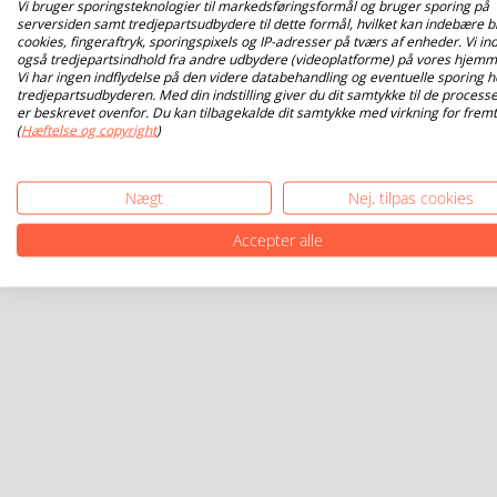
Vi bruger sporingsteknologier til markedsføringsformål og bruger sporing på
serversiden samt tredjepartsudbydere til dette formål, hvilket kan indebære b
cookies, fingeraftryk, sporingspixels og IP-adresser på tværs af enheder. Vi ind
også tredjepartsindhold fra andre udbydere (videoplatforme) på vores hjemm
Vi har ingen indflydelse på den videre databehandling og eventuelle sporing h
tredjepartsudbyderen. Med din indstilling giver du dit samtykke til de processe
er beskrevet ovenfor. Du kan tilbagekalde dit samtykke med virkning for fremt
(
Hæftelse og copyright
)
Nægt
Nej, tilpas cookies
Accepter alle