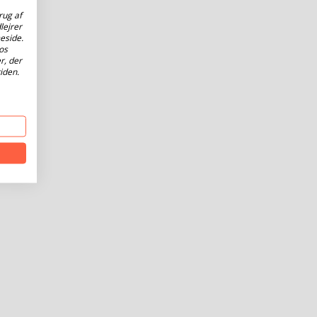
rug af
lejrer
eside.
os
r, der
iden.