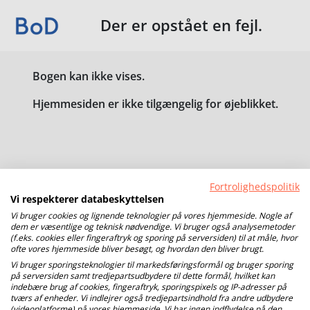
Der er opstået en fejl.
Bogen kan ikke vises.
Hjemmesiden er ikke tilgængelig for øjeblikket.
Fortrolighedspolitik
Vi respekterer databeskyttelsen
Vi bruger cookies og lignende teknologier på vores hjemmeside. Nogle af
dem er væsentlige og teknisk nødvendige. Vi bruger også analysemetoder
(f.eks. cookies eller fingeraftryk og sporing på serversiden) til at måle, hvor
ofte vores hjemmeside bliver besøgt, og hvordan den bliver brugt.
Vi bruger sporingsteknologier til markedsføringsformål og bruger sporing
på serversiden samt tredjepartsudbydere til dette formål, hvilket kan
indebære brug af cookies, fingeraftryk, sporingspixels og IP-adresser på
tværs af enheder. Vi indlejrer også tredjepartsindhold fra andre udbydere
(videoplatforme) på vores hjemmeside. Vi har ingen indflydelse på den