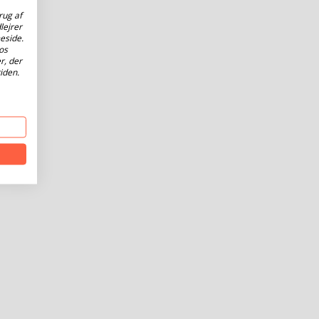
rug af
lejrer
eside.
os
r, der
iden.