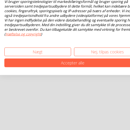
Vi bruger sporingsteknologier til markedsføringsformål og bruger sporing på
serversiden samt tredjepartsudbydere til dette formål, hvilket kan indebære b
cookies, fingeraftryk, sporingspixels og IP-adresser på tværs af enheder. Vi ind
også tredjepartsindhold fra andre udbydere (videoplatforme) på vores hjemm
Vi har ingen indflydelse på den videre databehandling og eventuelle sporing h
tredjepartsudbyderen. Med din indstilling giver du dit samtykke til de processe
er beskrevet ovenfor. Du kan tilbagekalde dit samtykke med virkning for fremt
(
Hæftelse og copyright
)
Nægt
Nej, tilpas cookies
Accepter alle