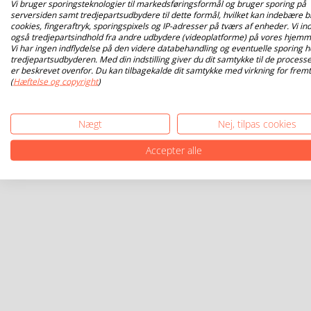
Vi bruger sporingsteknologier til markedsføringsformål og bruger sporing på
serversiden samt tredjepartsudbydere til dette formål, hvilket kan indebære b
cookies, fingeraftryk, sporingspixels og IP-adresser på tværs af enheder. Vi ind
også tredjepartsindhold fra andre udbydere (videoplatforme) på vores hjemm
Vi har ingen indflydelse på den videre databehandling og eventuelle sporing h
tredjepartsudbyderen. Med din indstilling giver du dit samtykke til de processe
er beskrevet ovenfor. Du kan tilbagekalde dit samtykke med virkning for fremt
(
Hæftelse og copyright
)
Nægt
Nej, tilpas cookies
Accepter alle