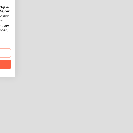
rug af
lejrer
eside.
os
r, der
iden.