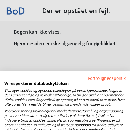
Der er opstået en fejl.
Bogen kan ikke vises.
Hjemmesiden er ikke tilgængelig for øjeblikket.
Fortrolighedspolitik
Vi respekterer databeskyttelsen
Vi bruger cookies og lignende teknologier på vores hjemmeside. Nogle af
dem er væsentlige og teknisk nødvendige. Vi bruger også analysemetoder
(f.eks. cookies eller fingeraftryk og sporing på serversiden) til at måle, hvor
ofte vores hjemmeside bliver besøgt, og hvordan den bliver brugt.
Vi bruger sporingsteknologier til markedsføringsformål og bruger sporing
på serversiden samt tredjepartsudbydere til dette formål, hvilket kan
indebære brug af cookies, fingeraftryk, sporingspixels og IP-adresser på
tværs af enheder. Vi indlejrer også tredjepartsindhold fra andre udbydere
(videoplatforme) på vores hjemmeside. Vi har ingen indflydelse på den