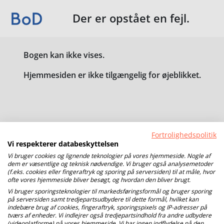
Der er opstået en fejl.
Bogen kan ikke vises.
Hjemmesiden er ikke tilgængelig for øjeblikket.
Fortrolighedspolitik
Vi respekterer databeskyttelsen
Vi bruger cookies og lignende teknologier på vores hjemmeside. Nogle af
dem er væsentlige og teknisk nødvendige. Vi bruger også analysemetoder
(f.eks. cookies eller fingeraftryk og sporing på serversiden) til at måle, hvor
ofte vores hjemmeside bliver besøgt, og hvordan den bliver brugt.
Vi bruger sporingsteknologier til markedsføringsformål og bruger sporing
på serversiden samt tredjepartsudbydere til dette formål, hvilket kan
indebære brug af cookies, fingeraftryk, sporingspixels og IP-adresser på
tværs af enheder. Vi indlejrer også tredjepartsindhold fra andre udbydere
(videoplatforme) på vores hjemmeside. Vi har ingen indflydelse på den