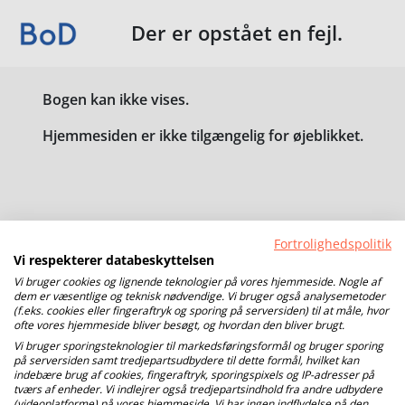
Der er opstået en fejl.
Bogen kan ikke vises.
Hjemmesiden er ikke tilgængelig for øjeblikket.
Fortrolighedspolitik
Vi respekterer databeskyttelsen
Vi bruger cookies og lignende teknologier på vores hjemmeside. Nogle af
dem er væsentlige og teknisk nødvendige. Vi bruger også analysemetoder
(f.eks. cookies eller fingeraftryk og sporing på serversiden) til at måle, hvor
ofte vores hjemmeside bliver besøgt, og hvordan den bliver brugt.
Vi bruger sporingsteknologier til markedsføringsformål og bruger sporing
på serversiden samt tredjepartsudbydere til dette formål, hvilket kan
indebære brug af cookies, fingeraftryk, sporingspixels og IP-adresser på
tværs af enheder. Vi indlejrer også tredjepartsindhold fra andre udbydere
(videoplatforme) på vores hjemmeside. Vi har ingen indflydelse på den