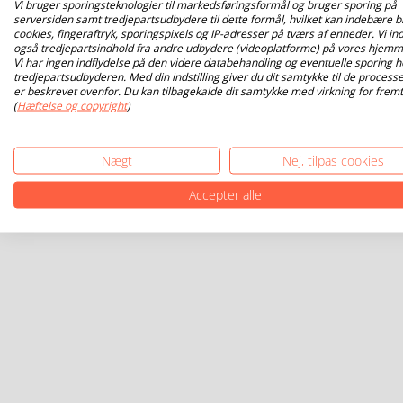
Vi bruger sporingsteknologier til markedsføringsformål og bruger sporing på
serversiden samt tredjepartsudbydere til dette formål, hvilket kan indebære b
cookies, fingeraftryk, sporingspixels og IP-adresser på tværs af enheder. Vi ind
også tredjepartsindhold fra andre udbydere (videoplatforme) på vores hjemm
Vi har ingen indflydelse på den videre databehandling og eventuelle sporing h
tredjepartsudbyderen. Med din indstilling giver du dit samtykke til de processe
er beskrevet ovenfor. Du kan tilbagekalde dit samtykke med virkning for fremt
(
Hæftelse og copyright
)
Nægt
Nej, tilpas cookies
Accepter alle