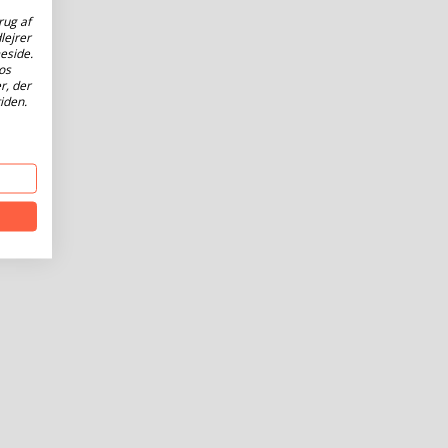
rug af
lejrer
eside.
os
r, der
iden.