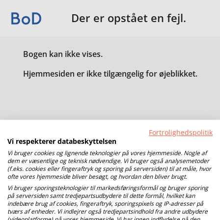
Der er opstået en fejl.
Bogen kan ikke vises.
Hjemmesiden er ikke tilgængelig for øjeblikket.
Fortrolighedspolitik
Vi respekterer databeskyttelsen
Vi bruger cookies og lignende teknologier på vores hjemmeside. Nogle af
dem er væsentlige og teknisk nødvendige. Vi bruger også analysemetoder
(f.eks. cookies eller fingeraftryk og sporing på serversiden) til at måle, hvor
ofte vores hjemmeside bliver besøgt, og hvordan den bliver brugt.
Vi bruger sporingsteknologier til markedsføringsformål og bruger sporing
på serversiden samt tredjepartsudbydere til dette formål, hvilket kan
indebære brug af cookies, fingeraftryk, sporingspixels og IP-adresser på
tværs af enheder. Vi indlejrer også tredjepartsindhold fra andre udbydere
(videoplatforme) på vores hjemmeside. Vi har ingen indflydelse på den