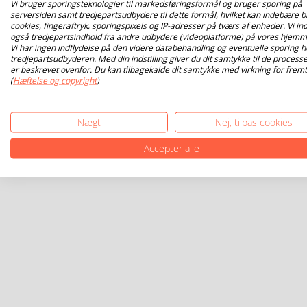
Vi bruger sporingsteknologier til markedsføringsformål og bruger sporing på
serversiden samt tredjepartsudbydere til dette formål, hvilket kan indebære b
cookies, fingeraftryk, sporingspixels og IP-adresser på tværs af enheder. Vi ind
også tredjepartsindhold fra andre udbydere (videoplatforme) på vores hjemm
Vi har ingen indflydelse på den videre databehandling og eventuelle sporing h
tredjepartsudbyderen. Med din indstilling giver du dit samtykke til de processe
er beskrevet ovenfor. Du kan tilbagekalde dit samtykke med virkning for fremt
(
Hæftelse og copyright
)
Nægt
Nej, tilpas cookies
Accepter alle