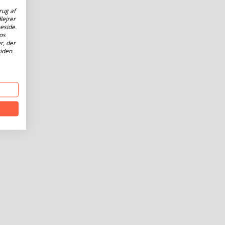
rug af
lejrer
eside.
os
r, der
iden.