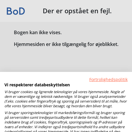
Der er opstået en fejl.
Bogen kan ikke vises.
Hjemmesiden er ikke tilgængelig for øjeblikket.
Fortrolighedspolitik
Vi respekterer databeskyttelsen
Vi bruger cookies og lignende teknologier på vores hjemmeside. Nogle af
dem er væsentlige og teknisk nødvendige. Vi bruger også analysemetoder
(f.eks. cookies eller fingeraftryk og sporing på serversiden) til at måle, hvor
ofte vores hjemmeside bliver besøgt, og hvordan den bliver brugt.
Vi bruger sporingsteknologier til markedsføringsformål og bruger sporing
på serversiden samt tredjepartsudbydere til dette formål, hvilket kan
indebære brug af cookies, fingeraftryk, sporingspixels og IP-adresser på
tværs af enheder. Vi indlejrer også tredjepartsindhold fra andre udbydere
(videoplatforme) på vores hjemmeside. Vi har ingen indflydelse på den