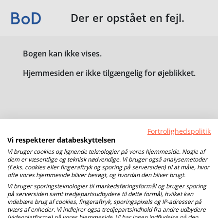
Der er opstået en fejl.
Bogen kan ikke vises.
Hjemmesiden er ikke tilgængelig for øjeblikket.
Fortrolighedspolitik
Vi respekterer databeskyttelsen
Vi bruger cookies og lignende teknologier på vores hjemmeside. Nogle af
dem er væsentlige og teknisk nødvendige. Vi bruger også analysemetoder
(f.eks. cookies eller fingeraftryk og sporing på serversiden) til at måle, hvor
ofte vores hjemmeside bliver besøgt, og hvordan den bliver brugt.
Vi bruger sporingsteknologier til markedsføringsformål og bruger sporing
på serversiden samt tredjepartsudbydere til dette formål, hvilket kan
indebære brug af cookies, fingeraftryk, sporingspixels og IP-adresser på
tværs af enheder. Vi indlejrer også tredjepartsindhold fra andre udbydere
(videoplatforme) på vores hjemmeside. Vi har ingen indflydelse på den