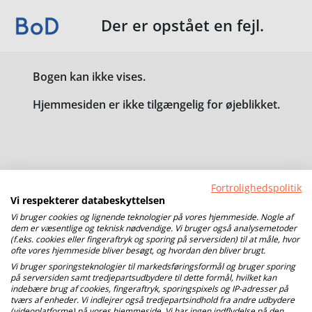
Der er opstået en fejl.
Bogen kan ikke vises.
Hjemmesiden er ikke tilgængelig for øjeblikket.
Fortrolighedspolitik
Vi respekterer databeskyttelsen
Vi bruger cookies og lignende teknologier på vores hjemmeside. Nogle af
dem er væsentlige og teknisk nødvendige. Vi bruger også analysemetoder
(f.eks. cookies eller fingeraftryk og sporing på serversiden) til at måle, hvor
ofte vores hjemmeside bliver besøgt, og hvordan den bliver brugt.
Vi bruger sporingsteknologier til markedsføringsformål og bruger sporing
på serversiden samt tredjepartsudbydere til dette formål, hvilket kan
indebære brug af cookies, fingeraftryk, sporingspixels og IP-adresser på
tværs af enheder. Vi indlejrer også tredjepartsindhold fra andre udbydere
(videoplatforme) på vores hjemmeside. Vi har ingen indflydelse på den