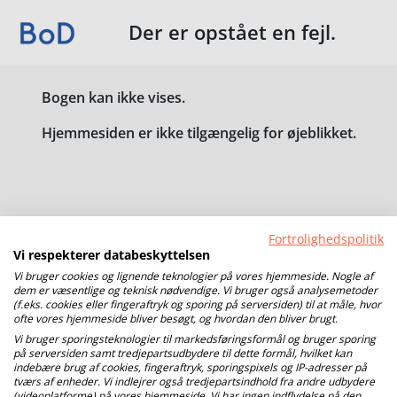
Der er opstået en fejl.
Bogen kan ikke vises.
Hjemmesiden er ikke tilgængelig for øjeblikket.
Fortrolighedspolitik
Vi respekterer databeskyttelsen
Vi bruger cookies og lignende teknologier på vores hjemmeside. Nogle af
dem er væsentlige og teknisk nødvendige. Vi bruger også analysemetoder
(f.eks. cookies eller fingeraftryk og sporing på serversiden) til at måle, hvor
ofte vores hjemmeside bliver besøgt, og hvordan den bliver brugt.
Vi bruger sporingsteknologier til markedsføringsformål og bruger sporing
på serversiden samt tredjepartsudbydere til dette formål, hvilket kan
indebære brug af cookies, fingeraftryk, sporingspixels og IP-adresser på
tværs af enheder. Vi indlejrer også tredjepartsindhold fra andre udbydere
(videoplatforme) på vores hjemmeside. Vi har ingen indflydelse på den