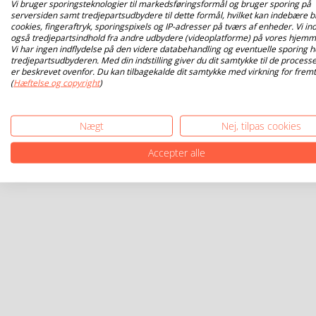
Vi bruger sporingsteknologier til markedsføringsformål og bruger sporing på
serversiden samt tredjepartsudbydere til dette formål, hvilket kan indebære b
cookies, fingeraftryk, sporingspixels og IP-adresser på tværs af enheder. Vi ind
også tredjepartsindhold fra andre udbydere (videoplatforme) på vores hjemm
Vi har ingen indflydelse på den videre databehandling og eventuelle sporing h
tredjepartsudbyderen. Med din indstilling giver du dit samtykke til de processe
er beskrevet ovenfor. Du kan tilbagekalde dit samtykke med virkning for fremt
(
Hæftelse og copyright
)
Nægt
Nej, tilpas cookies
Accepter alle