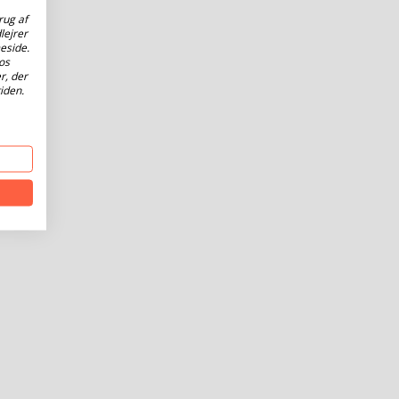
rug af
lejrer
eside.
os
r, der
iden.