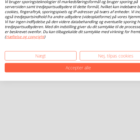
Vi bruger sporingsteknologier til markedsføringsformål og bruger sporing på
serversiden samt tredjepartsudbydere til dette formål, hvilket kan indebære b
cookies, fingeraftryk, sporingspixels og IP-adresser på tværs af enheder. Vi ind
også tredjepartsindhold fra andre udbydere (videoplatforme) på vores hjemm
Vi har ingen indflydelse på den videre databehandling og eventuelle sporing h
tredjepartsudbyderen. Med din indstilling giver du dit samtykke til de processe
er beskrevet ovenfor. Du kan tilbagekalde dit samtykke med virkning for fremt
(
Hæftelse og copyright
)
Nægt
Nej, tilpas cookies
Accepter alle