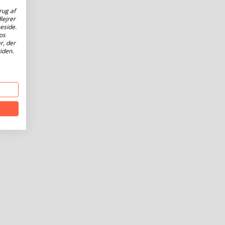
rug af
lejrer
eside.
os
r, der
iden.