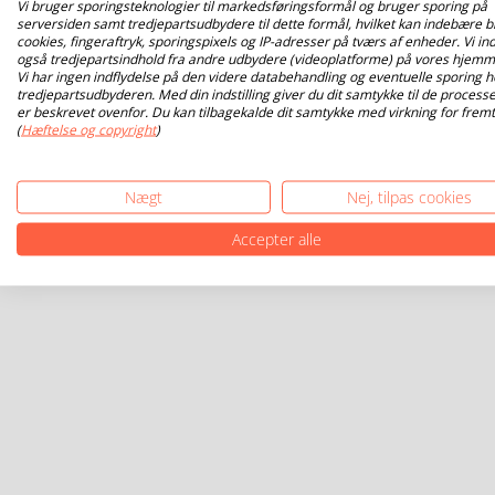
Vi bruger sporingsteknologier til markedsføringsformål og bruger sporing på
serversiden samt tredjepartsudbydere til dette formål, hvilket kan indebære b
cookies, fingeraftryk, sporingspixels og IP-adresser på tværs af enheder. Vi ind
også tredjepartsindhold fra andre udbydere (videoplatforme) på vores hjemm
Vi har ingen indflydelse på den videre databehandling og eventuelle sporing h
tredjepartsudbyderen. Med din indstilling giver du dit samtykke til de processe
er beskrevet ovenfor. Du kan tilbagekalde dit samtykke med virkning for fremt
(
Hæftelse og copyright
)
Nægt
Nej, tilpas cookies
Accepter alle