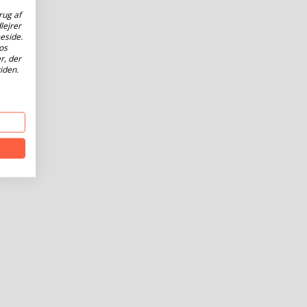
rug af
lejrer
eside.
os
r, der
iden.