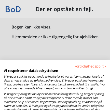
Der er opstået en fejl.
Bogen kan ikke vises.
Hjemmesiden er ikke tilgængelig for øjeblikket.
Fortrolighedspolitik
Vi respekterer databeskyttelsen
Vi bruger cookies og lignende teknologier på vores hjemmeside. Nogle af
dem er væsentlige og teknisk nødvendige. Vi bruger også analysemetoder
(f.eks. cookies eller fingeraftryk og sporing på serversiden) til at måle, hvor
ofte vores hjemmeside bliver besøgt, og hvordan den bliver brugt.
Vi bruger sporingsteknologier til markedsføringsformål og bruger sporing
på serversiden samt tredjepartsudbydere til dette formål, hvilket kan
indebære brug af cookies, fingeraftryk, sporingspixels og IP-adresser på
tværs af enheder. Vi indlejrer også tredjepartsindhold fra andre udbydere
(videoplatforme) på vores hjemmeside. Vi har ingen indflydelse på den