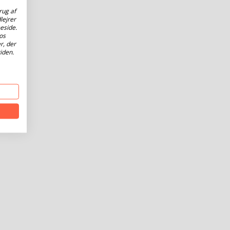
rug af
lejrer
eside.
os
r, der
iden.