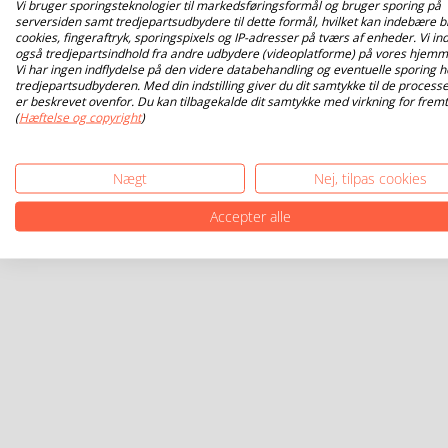
Vi bruger sporingsteknologier til markedsføringsformål og bruger sporing på
serversiden samt tredjepartsudbydere til dette formål, hvilket kan indebære b
cookies, fingeraftryk, sporingspixels og IP-adresser på tværs af enheder. Vi ind
også tredjepartsindhold fra andre udbydere (videoplatforme) på vores hjemm
Vi har ingen indflydelse på den videre databehandling og eventuelle sporing h
tredjepartsudbyderen. Med din indstilling giver du dit samtykke til de processe
er beskrevet ovenfor. Du kan tilbagekalde dit samtykke med virkning for fremt
(
Hæftelse og copyright
)
Nægt
Nej, tilpas cookies
Accepter alle