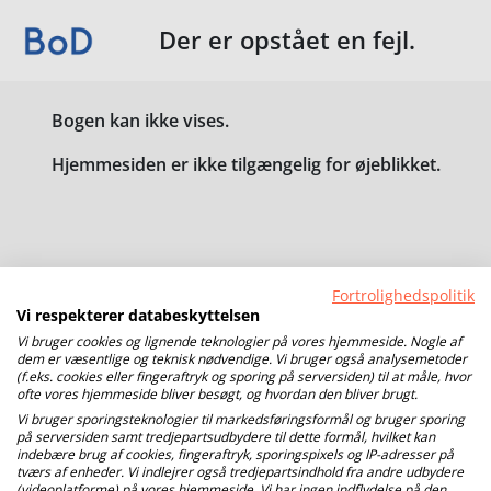
Der er opstået en fejl.
Bogen kan ikke vises.
Hjemmesiden er ikke tilgængelig for øjeblikket.
Fortrolighedspolitik
Vi respekterer databeskyttelsen
Vi bruger cookies og lignende teknologier på vores hjemmeside. Nogle af
dem er væsentlige og teknisk nødvendige. Vi bruger også analysemetoder
(f.eks. cookies eller fingeraftryk og sporing på serversiden) til at måle, hvor
ofte vores hjemmeside bliver besøgt, og hvordan den bliver brugt.
Vi bruger sporingsteknologier til markedsføringsformål og bruger sporing
på serversiden samt tredjepartsudbydere til dette formål, hvilket kan
indebære brug af cookies, fingeraftryk, sporingspixels og IP-adresser på
tværs af enheder. Vi indlejrer også tredjepartsindhold fra andre udbydere
(videoplatforme) på vores hjemmeside. Vi har ingen indflydelse på den