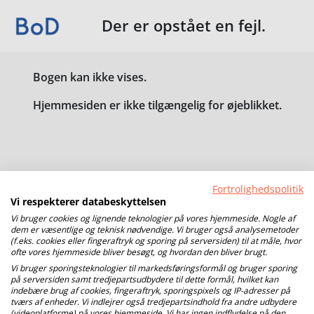
Der er opstået en fejl.
Bogen kan ikke vises.
Hjemmesiden er ikke tilgængelig for øjeblikket.
Fortrolighedspolitik
Vi respekterer databeskyttelsen
Vi bruger cookies og lignende teknologier på vores hjemmeside. Nogle af
dem er væsentlige og teknisk nødvendige. Vi bruger også analysemetoder
(f.eks. cookies eller fingeraftryk og sporing på serversiden) til at måle, hvor
ofte vores hjemmeside bliver besøgt, og hvordan den bliver brugt.
Vi bruger sporingsteknologier til markedsføringsformål og bruger sporing
på serversiden samt tredjepartsudbydere til dette formål, hvilket kan
indebære brug af cookies, fingeraftryk, sporingspixels og IP-adresser på
tværs af enheder. Vi indlejrer også tredjepartsindhold fra andre udbydere
(videoplatforme) på vores hjemmeside. Vi har ingen indflydelse på den