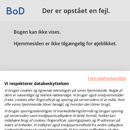
Der er opstået en fejl.
Bogen kan ikke vises.
Hjemmesiden er ikke tilgængelig for øjeblikket.
Fortrolighedspolitik
Vi respekterer databeskyttelsen
Vi bruger cookies og lignende teknologier på vores hjemmeside. Nogle af
dem er væsentlige og teknisk nødvendige. Vi bruger også analysemetoder
(f.eks. cookies eller fingeraftryk og sporing på serversiden) til at måle, hvor
ofte vores hjemmeside bliver besøgt, og hvordan den bliver brugt.
Vi bruger sporingsteknologier til markedsføringsformål og bruger sporing
på serversiden samt tredjepartsudbydere til dette formål, hvilket kan
indebære brug af cookies, fingeraftryk, sporingspixels og IP-adresser på
tværs af enheder. Vi indlejrer også tredjepartsindhold fra andre udbydere
(videoplatforme) på vores hjemmeside. Vi har ingen indflydelse på den