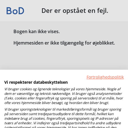
Der er opstået en fejl.
Bogen kan ikke vises.
Hjemmesiden er ikke tilgængelig for øjeblikket.
Fortrolighedspolitik
Vi respekterer databeskyttelsen
Vi bruger cookies og lignende teknologier på vores hjemmeside. Nogle af
dem er væsentlige og teknisk nødvendige. Vi bruger også analysemetoder
(f.eks. cookies eller fingeraftryk og sporing på serversiden) til at måle, hvor
ofte vores hjemmeside bliver besøgt, og hvordan den bliver brugt.
Vi bruger sporingsteknologier til markedsføringsformål og bruger sporing
på serversiden samt tredjepartsudbydere til dette formål, hvilket kan
indebære brug af cookies, fingeraftryk, sporingspixels og IP-adresser på
tværs af enheder. Vi indlejrer også tredjepartsindhold fra andre udbydere
(videoplatforme) på vores hjemmeside. Vi har ingen indflydelse på den