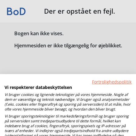
Der er opstået en fejl.
Bogen kan ikke vises.
Hjemmesiden er ikke tilgængelig for øjeblikket.
Fortrolighedspolitik
Vi respekterer databeskyttelsen
Vi bruger cookies og lignende teknologier på vores hjemmeside. Nogle af
dem er væsentlige og teknisk nødvendige. Vi bruger også analysemetoder
(f.eks. cookies eller fingeraftryk og sporing på serversiden) til at måle, hvor
ofte vores hjemmeside bliver besøgt, og hvordan den bliver brugt.
Vi bruger sporingsteknologier til markedsføringsformål og bruger sporing
på serversiden samt tredjepartsudbydere til dette formål, hvilket kan
indebære brug af cookies, fingeraftryk, sporingspixels og IP-adresser på
tværs af enheder. Vi indlejrer også tredjepartsindhold fra andre udbydere
(videoplatforme) på vores hjemmeside. Vi har ingen indflydelse på den