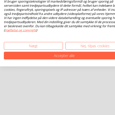
Vi bruger sporingsteknologier til markedsføringsformål og bruger sporing på
serversiden samt tredjepartsudbydere til dette formål, hvilket kan indebære b
cookies, fingeraftryk, sporingspixels og IP-adresser på tværs af enheder. Vi ind
også tredjepartsindhold fra andre udbydere (videoplatforme) på vores hjemm
Vi har ingen indflydelse på den videre databehandling og eventuelle sporing h
tredjepartsudbyderen. Med din indstilling giver du dit samtykke til de processe
er beskrevet ovenfor. Du kan tilbagekalde dit samtykke med virkning for fremt
(
Hæftelse og copyright
)
Nægt
Nej, tilpas cookies
Accepter alle