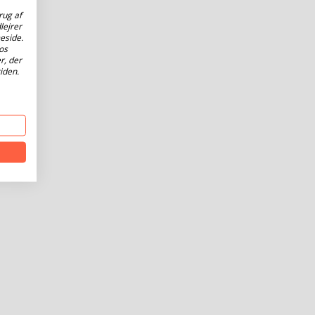
rug af
lejrer
eside.
os
r, der
iden.