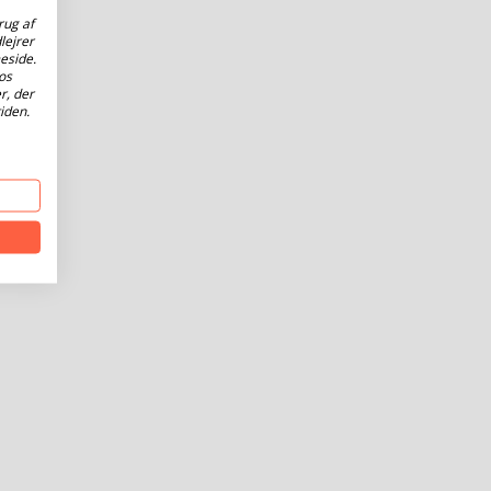
rug af
lejrer
eside.
os
r, der
iden.