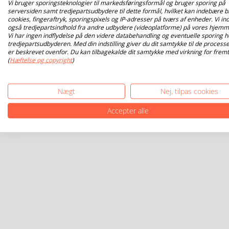
Vi bruger sporingsteknologier til markedsføringsformål og bruger sporing på
serversiden samt tredjepartsudbydere til dette formål, hvilket kan indebære b
cookies, fingeraftryk, sporingspixels og IP-adresser på tværs af enheder. Vi ind
også tredjepartsindhold fra andre udbydere (videoplatforme) på vores hjemm
Vi har ingen indflydelse på den videre databehandling og eventuelle sporing h
tredjepartsudbyderen. Med din indstilling giver du dit samtykke til de processe
er beskrevet ovenfor. Du kan tilbagekalde dit samtykke med virkning for fremt
(
Hæftelse og copyright
)
Nægt
Nej, tilpas cookies
Accepter alle