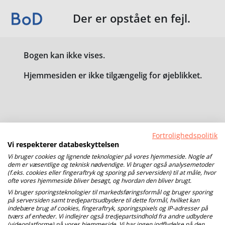
Der er opstået en fejl.
Bogen kan ikke vises.
Hjemmesiden er ikke tilgængelig for øjeblikket.
Fortrolighedspolitik
Vi respekterer databeskyttelsen
Vi bruger cookies og lignende teknologier på vores hjemmeside. Nogle af
dem er væsentlige og teknisk nødvendige. Vi bruger også analysemetoder
(f.eks. cookies eller fingeraftryk og sporing på serversiden) til at måle, hvor
ofte vores hjemmeside bliver besøgt, og hvordan den bliver brugt.
Vi bruger sporingsteknologier til markedsføringsformål og bruger sporing
på serversiden samt tredjepartsudbydere til dette formål, hvilket kan
indebære brug af cookies, fingeraftryk, sporingspixels og IP-adresser på
tværs af enheder. Vi indlejrer også tredjepartsindhold fra andre udbydere
(videoplatforme) på vores hjemmeside. Vi har ingen indflydelse på den