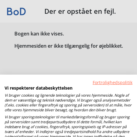
Der er opstået en fejl.
Bogen kan ikke vises.
Hjemmesiden er ikke tilgængelig for øjeblikket.
Fortrolighedspolitik
Vi respekterer databeskyttelsen
Vi bruger cookies og lignende teknologier på vores hjemmeside. Nogle af
dem er væsentlige og teknisk nødvendige. Vi bruger også analysemetoder
(f.eks. cookies eller fingeraftryk og sporing på serversiden) til at måle, hvor
ofte vores hjemmeside bliver besøgt, og hvordan den bliver brugt.
Vi bruger sporingsteknologier til markedsføringsformål og bruger sporing
på serversiden samt tredjepartsudbydere til dette formål, hvilket kan
indebære brug af cookies, fingeraftryk, sporingspixels og IP-adresser på
tværs af enheder. Vi indlejrer også tredjepartsindhold fra andre udbydere
(videoplatforme) på vores hjemmeside. Vi har ingen indflydelse på den