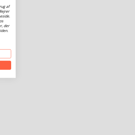
rug af
lejrer
eside.
os
r, der
iden.