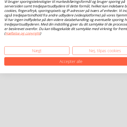
Vi bruger sporingsteknologier til markedsføringsformål og bruger sporing på
serversiden samt tredjepartsudbydere til dette formål, hvilket kan indebære b
cookies, fingeraftryk, sporingspixels og IP-adresser på tværs af enheder. Vi ind
også tredjepartsindhold fra andre udbydere (videoplatforme) på vores hjemm
Vi har ingen indflydelse på den videre databehandling og eventuelle sporing h
tredjepartsudbyderen. Med din indstilling giver du dit samtykke til de processe
er beskrevet ovenfor. Du kan tilbagekalde dit samtykke med virkning for fremt
(
Hæftelse og copyright
)
Nægt
Nej, tilpas cookies
Accepter alle