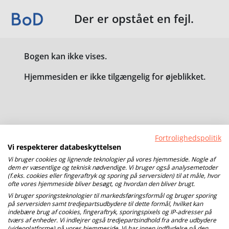
Der er opstået en fejl.
Bogen kan ikke vises.
Hjemmesiden er ikke tilgængelig for øjeblikket.
Fortrolighedspolitik
Vi respekterer databeskyttelsen
Vi bruger cookies og lignende teknologier på vores hjemmeside. Nogle af
dem er væsentlige og teknisk nødvendige. Vi bruger også analysemetoder
(f.eks. cookies eller fingeraftryk og sporing på serversiden) til at måle, hvor
ofte vores hjemmeside bliver besøgt, og hvordan den bliver brugt.
Vi bruger sporingsteknologier til markedsføringsformål og bruger sporing
på serversiden samt tredjepartsudbydere til dette formål, hvilket kan
indebære brug af cookies, fingeraftryk, sporingspixels og IP-adresser på
tværs af enheder. Vi indlejrer også tredjepartsindhold fra andre udbydere
(videoplatforme) på vores hjemmeside. Vi har ingen indflydelse på den