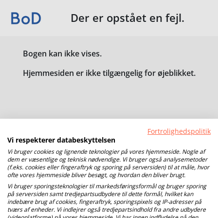
Der er opstået en fejl.
Bogen kan ikke vises.
Hjemmesiden er ikke tilgængelig for øjeblikket.
Fortrolighedspolitik
Vi respekterer databeskyttelsen
Vi bruger cookies og lignende teknologier på vores hjemmeside. Nogle af
dem er væsentlige og teknisk nødvendige. Vi bruger også analysemetoder
(f.eks. cookies eller fingeraftryk og sporing på serversiden) til at måle, hvor
ofte vores hjemmeside bliver besøgt, og hvordan den bliver brugt.
Vi bruger sporingsteknologier til markedsføringsformål og bruger sporing
på serversiden samt tredjepartsudbydere til dette formål, hvilket kan
indebære brug af cookies, fingeraftryk, sporingspixels og IP-adresser på
tværs af enheder. Vi indlejrer også tredjepartsindhold fra andre udbydere
(videoplatforme) på vores hjemmeside. Vi har ingen indflydelse på den