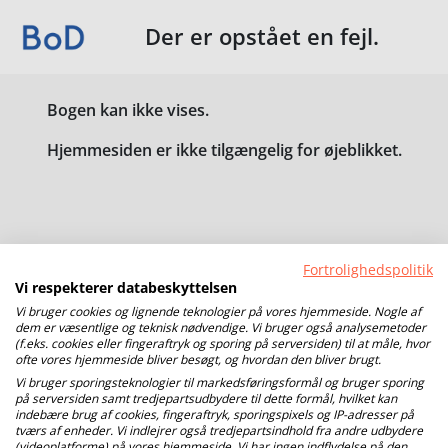
Der er opstået en fejl.
Bogen kan ikke vises.
Hjemmesiden er ikke tilgængelig for øjeblikket.
Fortrolighedspolitik
Vi respekterer databeskyttelsen
Vi bruger cookies og lignende teknologier på vores hjemmeside. Nogle af
dem er væsentlige og teknisk nødvendige. Vi bruger også analysemetoder
(f.eks. cookies eller fingeraftryk og sporing på serversiden) til at måle, hvor
ofte vores hjemmeside bliver besøgt, og hvordan den bliver brugt.
Vi bruger sporingsteknologier til markedsføringsformål og bruger sporing
på serversiden samt tredjepartsudbydere til dette formål, hvilket kan
indebære brug af cookies, fingeraftryk, sporingspixels og IP-adresser på
tværs af enheder. Vi indlejrer også tredjepartsindhold fra andre udbydere
(videoplatforme) på vores hjemmeside. Vi har ingen indflydelse på den