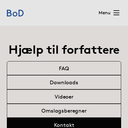
Menu
Home
Hjælp til forfattere
Priser
Services
FAQ
Downloads
Om BoD
Videoer
Forlag
Omslagsberegner
Blog
Kontakt