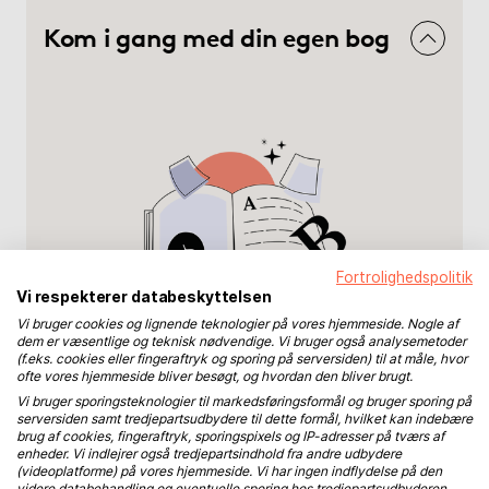
Kom i gang med din egen bog
Fortrolighedspolitik
Vi respekterer databeskyttelsen
Vi bruger cookies og lignende teknologier på vores hjemmeside. Nogle af
dem er væsentlige og teknisk nødvendige. Vi bruger også analysemetoder
(f.eks. cookies eller fingeraftryk og sporing på serversiden) til at måle, hvor
ofte vores hjemmeside bliver besøgt, og hvordan den bliver brugt.
Vi bruger sporingsteknologier til markedsføringsformål og bruger sporing på
serversiden samt tredjepartsudbydere til dette formål, hvilket kan indebære
brug af cookies, fingeraftryk, sporingspixels og IP-adresser på tværs af
enheder. Vi indlejrer også tredjepartsindhold fra andre udbydere
(videoplatforme) på vores hjemmeside. Vi har ingen indflydelse på den
Med BoD kan du skrive og udgive din
videre databehandling og eventuelle sporing hos tredjepartsudbyderen.