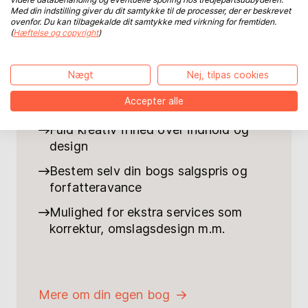
Med din indstilling giver du dit samtykke til de processer, der er beskrevet
bog på egne præmisser. Vi gør din titel
ovenfor. Du kan tilbagekalde dit samtykke med virkning for fremtiden.
tilgængelig som trykt bog, e-bog eller
(
Hæftelse og copyright
)
lydbog på det danske bogmarked -
både online og hos boghandlere. Du
Nægt
Nej, tilpas cookies
tjener selvfølgelig en avance for hvert
salg.
Accepter alle
Fuld kreativ frihed over indhold og
design
Bestem selv din bogs salgspris og
forfatteravance
Mulighed for ekstra services som
korrektur, omslagsdesign m.m.
Mere om din egen bog