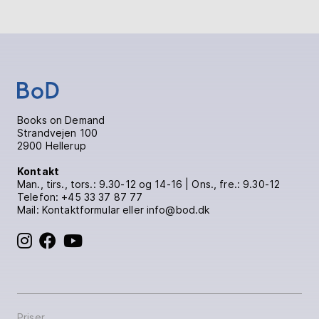
Books on Demand
Strandvejen 100
2900 Hellerup
Kontakt
Man., tirs., tors.: 9.30-12 og 14-16 | Ons., fre.: 9.30-12
Telefon:
+45 33 37 87 77
Mail:
Kontaktformular
eller info@bod.dk
BoD på Instagram
BoD på Facebook
BoD på YouTube
Priser