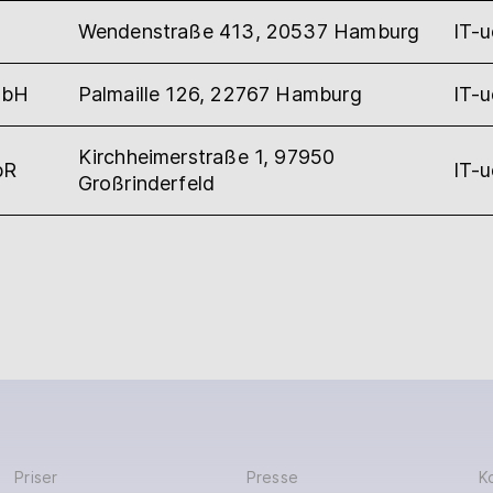
Wendenstraße 413, 20537 Hamburg
IT-
mbH
Palmaille 126, 22767 Hamburg
IT-
Kirchheimerstraße 1, 97950
bR
IT-
Großrinderfeld
Priser
Presse
K