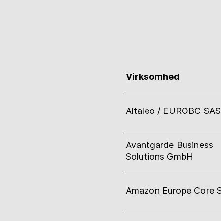
Bogshop
Hjælp
Virksomhed
myBoD
Nyt bogprojekt
Altaleo / EUROBC SAS
Avantgarde Business
Solutions GmbH
Amazon Europe Core S.à