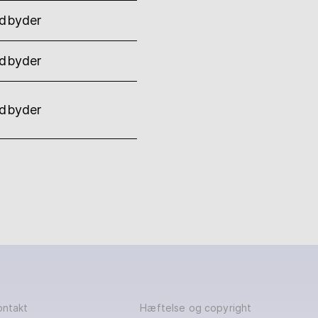
udbyder
udbyder
udbyder
ontakt
Hæftelse og copyright