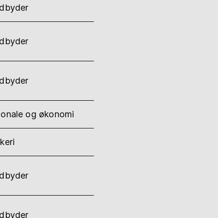
udbyder
udbyder
udbyder
sonale og økonomi
keri
udbyder
udbyder