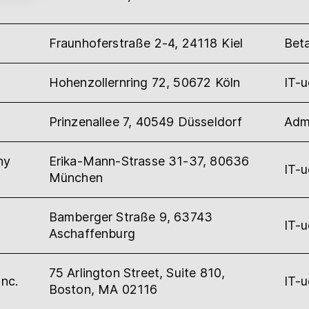
Fraunhoferstraße 2-4, 24118 Kiel
Beta
Hohenzollernring 72, 50672 Köln
IT-
Prinzenallee 7, 40549 Düsseldorf
Admi
ny
Erika-Mann-Strasse 31-37, 80636
IT-
München
Bamberger Straße 9, 63743
IT-
Aschaffenburg
75 Arlington Street, Suite 810,
nc.
IT-
Boston, MA 02116