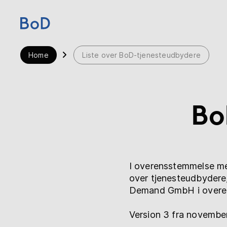
Home
Liste over BoD-tjenesteudbydere
Home
Priser
Bo
Services
Om BoD
I overensstemmelse med
Forlag
over tjenesteudbydere,
Demand GmbH i overen
Blog
Version 3 fra novembe