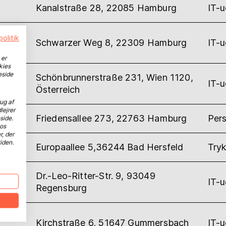
Kanalstraße 28, 22085 Hamburg
IT-
 GmbH
olitik
Schwarzer Weg 8, 22309 Hamburg
IT-
 er
kies
eside
Schönbrunnerstraße 231, Wien 1120,
IT-
Österreich
ug af
lejrer
Friedensallee 273, 22763 Hamburg
Per
side.
hos
r, der
iden.
Europaallee 5,36244 Bad Hersfeld
Tryk
Dr.-Leo-Ritter-Str. 9, 93049
G
IT-
Regensburg
Kirchstraße 6, 51647 Gummersbach
IT-