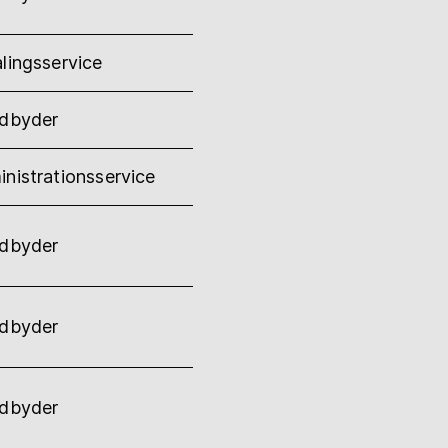
lingsservice
udbyder
nistrationsservice
udbyder
udbyder
udbyder