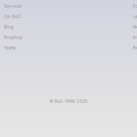
Services
F
Om BoD
L
Blog
N
Bogshop
In
Hjælp
B
© BoD 1998-2026