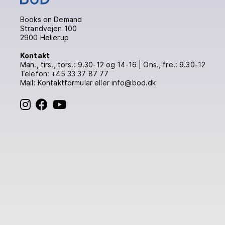
Books on Demand
Strandvejen 100
2900 Hellerup
Kontakt
Man., tirs., tors.: 9.30-12 og 14-16 | Ons., fre.: 9.30-12
Telefon:
+45 33 37 87 77
Mail:
Kontaktformular
eller info@bod.dk
BoD på Instagram
BoD på Facebook
BoD på YouTube