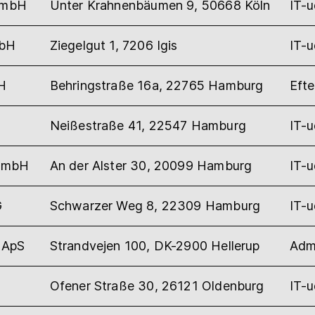
GmbH
Unter Krahnenbäumen 9, 50668 Köln
IT-
mbH
Ziegelgut 1, 7206 Igis
IT-
H
Behringstraße 16a, 22765 Hamburg
Efte
Neißestraße 41, 22547 Hamburg
IT-
 GmbH
An der Alster 30, 20099 Hamburg
IT-
G
Schwarzer Weg 8, 22309 Hamburg
IT-
r ApS
Strandvejen 100, DK-2900 Hellerup
Admi
Ofener Straße 30, 26121 Oldenburg
IT-