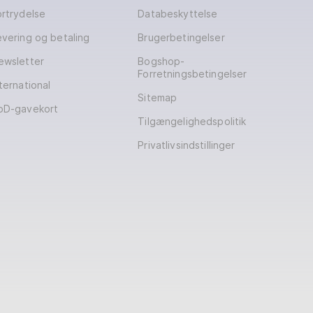
ortrydelse
Databeskyttelse
evering og betaling
Brugerbetingelser
ewsletter
Bogshop-
Forretningsbetingelser
ternational
Sitemap
oD-gavekort
Tilgængelighedspolitik
Privatlivsindstillinger