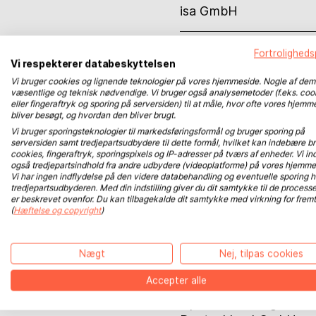
isa GmbH
IT works! Consulting
Fortrolighedsp
Vi respekterer databeskyttelsen
& Co. KG
Vi bruger cookies og lignende teknologier på vores hjemmeside. Nogle af dem
væsentlige og teknisk nødvendige. Vi bruger også analysemetoder (f.eks. coo
eller fingeraftryk og sporing på serversiden) til at måle, hvor ofte vores hjemm
Jentis GmbH
bliver besøgt, og hvordan den bliver brugt.
Vi bruger sporingsteknologier til markedsføringsformål og bruger sporing på
serversiden samt tredjepartsudbydere til dette formål, hvilket kan indebære br
cookies, fingeraftryk, sporingspixels og IP-adresser på tværs af enheder. Vi ind
Libri GmbH
også tredjepartsindhold fra andre udbydere (videoplatforme) på vores hjemme
Vi har ingen indflydelse på den videre databehandling og eventuelle sporing 
tredjepartsudbyderen. Med din indstilling giver du dit samtykke til de processe
er beskrevet ovenfor. Du kan tilbagekalde dit samtykke med virkning for fremt
Libri Plureos GmbH
BoD på Instagram
(
Hæftelse og copyright
)
BoD nyhedsbrev tilmelding
OneVision Software A
Nægt
Nej, tilpas cookies
BoD på YouTube
Accepter alle
BoD på Facebook
Opitz consulting