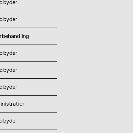
udbyder
udbyder
rbehandling
udbyder
udbyder
udbyder
nistration
udbyder