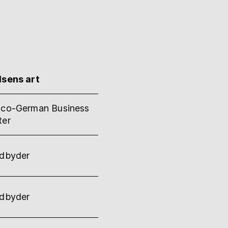
lsens art
nco-German Business
ter
udbyder
udbyder