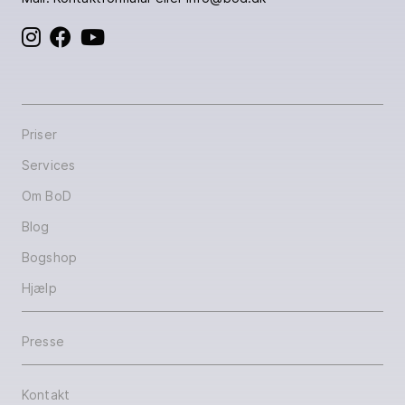
BoD på Instagram
BoD på Facebook
BoD på YouTube
Priser
Services
Om BoD
Blog
Bogshop
Hjælp
Presse
Kontakt