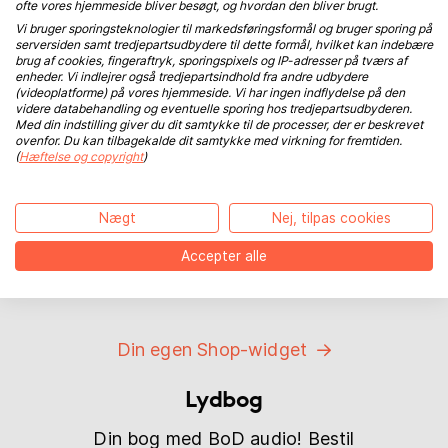
ofte vores hjemmeside bliver besøgt, og hvordan den bliver brugt.
Onlinereklame
Vi bruger sporingsteknologier til markedsføringsformål og bruger sporing på
serversiden samt tredjepartsudbydere til dette formål, hvilket kan indebære
Nå ud til læsere, der leder efter din bog.
brug af cookies, fingeraftryk, sporingspixels og IP-adresser på tværs af
enheder. Vi indlejrer også tredjepartsindhold fra andre udbydere
Gør reklame for din bog og e-bog med
(videoplatforme) på vores hjemmeside. Vi har ingen indflydelse på den
målrettet annoncering med online-
videre databehandling og eventuelle sporing hos tredjepartsudbyderen.
Med din indstilling giver du dit samtykke til de processer, der er beskrevet
banner.
ovenfor. Du kan tilbagekalde dit samtykke med virkning for fremtiden.
(
Hæftelse og copyright
)
Til onlinereklame-service
Din egen Shop-widget
Nægt
Nej, tilpas cookies
Accepter alle
Design et link og led dine læsere direkte
til BoD Shoppen.
Din egen Shop-widget
Lydbog
Din bog med BoD audio! Bestil