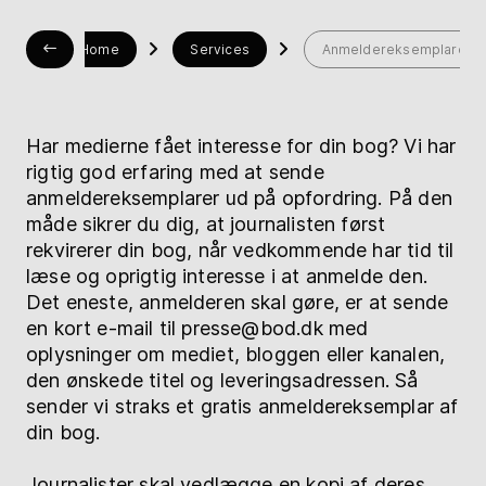
Bogshop
Home
Services
Anmeldereksemplarer
Hjælp
Har medierne fået interesse for din bog? Vi har
rigtig god erfaring med at sende
myBoD
Nyt bogprojekt
anmeldereksemplarer ud på opfordring. På den
måde sikrer du dig, at journalisten først
rekvirerer din bog, når vedkommende har tid til
læse og oprigtig interesse i at anmelde den.
Det eneste, anmelderen skal gøre, er at sende
en kort e-mail til presse@bod.dk med
oplysninger om mediet, bloggen eller kanalen,
den ønskede titel og leveringsadressen. Så
sender vi straks et gratis anmeldereksemplar af
din bog.
Journalister skal vedlægge en kopi af deres