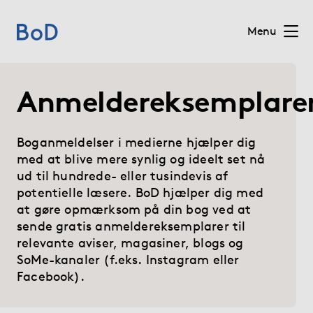
Menu
Home
Anmeldereksemplare
Priser
Boganmeldelser i medierne hjælper dig
med at blive mere synlig og ideelt set nå
Services
ud til hundrede- eller tusindevis af
potentielle læsere. BoD hjælper dig med
Om BoD
at gøre opmærksom på din bog ved at
sende gratis anmeldereksemplarer til
relevante aviser, magasiner, blogs og
Forlag
SoMe-kanaler (f.eks. Instagram eller
Facebook).
Blog