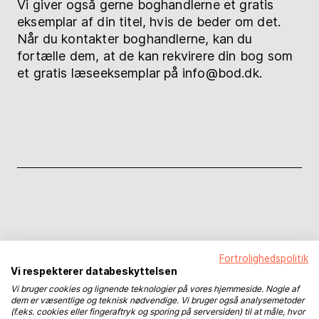
Vi giver også gerne boghandlerne et gratis
eksemplar af din titel, hvis de beder om det.
Når du kontakter boghandlerne, kan du
fortælle dem, at de kan rekvirere din bog som
et gratis læseeksemplar på info@bod.dk.
Flere services til din
Fortrolighedspolitik
Vi respekterer databeskyttelsen
bogmarkedsføring
Vi bruger cookies og lignende teknologier på vores hjemmeside. Nogle af
dem er væsentlige og teknisk nødvendige. Vi bruger også analysemetoder
(f.eks. cookies eller fingeraftryk og sporing på serversiden) til at måle, hvor