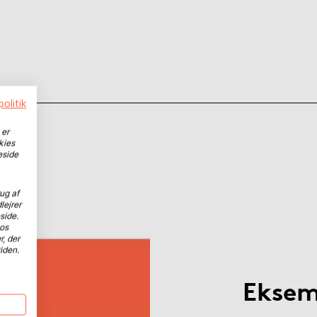
olitik
 er
kies
eside
ug af
lejrer
side.
hos
r, der
iden.
Eksem