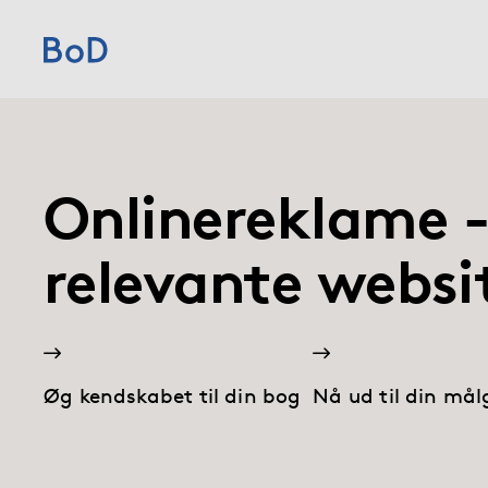
Home
Priser
Onlinereklame -
Services
relevante websi
Om BoD
Forlag
Øg kendskabet til din bog
Nå ud til din må
Blog