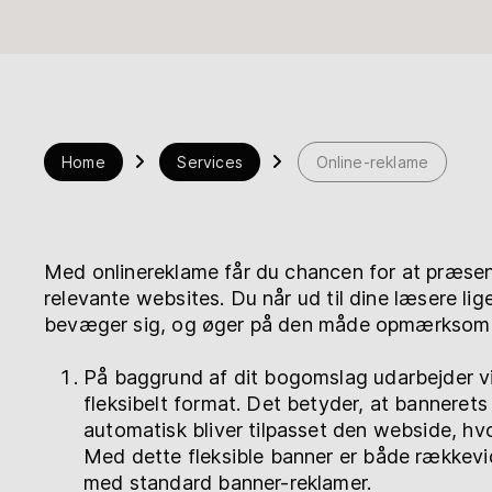
Bogshop
Hjælp
Home
Services
Online-reklame
myBoD
Nyt bogprojekt
Med onlinereklame får du chancen for at præsent
relevante websites. Du når ud til dine læsere lig
bevæger sig, og øger på den måde opmærksomhe
På baggrund af dit bogomslag udarbejder v
fleksibelt format. Det betyder, at bannerets
automatisk bliver tilpasset den webside, hvo
Med dette fleksible banner er både rækkevi
med standard banner-reklamer.