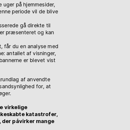
ire uger på hjemmesider,
denne periode vil de blive
sserede gå direkte til
ver præsenteret og kan
t, får du en analyse med
: antallet af visninger,
 bannerne er blevet vist
grundlag af anvendte
sandsynlighed for, at
øger.
e virkelige
keskabte katastrofer,
, der påvirker mange