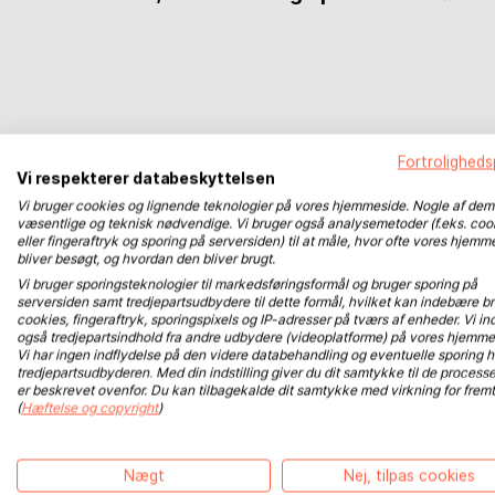
Fortrolighedsp
Vi respekterer databeskyttelsen
Vi bruger cookies og lignende teknologier på vores hjemmeside. Nogle af dem
væsentlige og teknisk nødvendige. Vi bruger også analysemetoder (f.eks. coo
eller fingeraftryk og sporing på serversiden) til at måle, hvor ofte vores hjemm
bliver besøgt, og hvordan den bliver brugt.
Vi bruger sporingsteknologier til markedsføringsformål og bruger sporing på
serversiden samt tredjepartsudbydere til dette formål, hvilket kan indebære br
cookies, fingeraftryk, sporingspixels og IP-adresser på tværs af enheder. Vi ind
også tredjepartsindhold fra andre udbydere (videoplatforme) på vores hjemme
Vi har ingen indflydelse på den videre databehandling og eventuelle sporing 
tredjepartsudbyderen. Med din indstilling giver du dit samtykke til de processe
er beskrevet ovenfor. Du kan tilbagekalde dit samtykke med virkning for fremt
BoD på Instagram
(
Hæftelse og copyright
)
BoD nyhedsbrev tilmelding
Nægt
Nej, tilpas cookies
BoD på YouTube