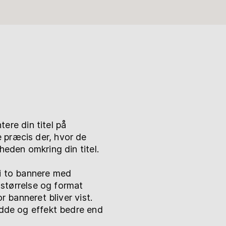
ere din titel på
e præcis der, hvor de
den omkring din titel.
i to bannere med
 størrelse og format
r banneret bliver vist.
dde og effekt bedre end