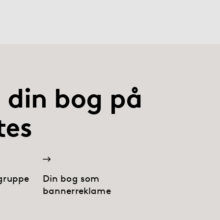
 din bog på
tes
lgruppe
Din bog som
bannerreklame