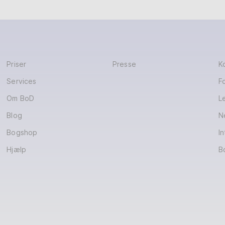
Priser
Presse
K
Services
F
Om BoD
L
Blog
N
Bogshop
In
Hjælp
B