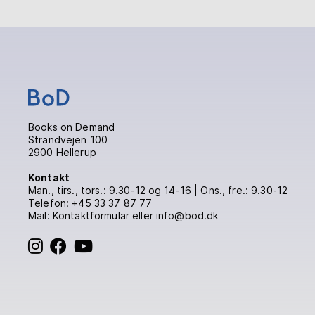
Books on Demand
Strandvejen 100
2900 Hellerup
Kontakt
Man., tirs., tors.: 9.30-12 og 14-16 | Ons., fre.: 9.30-12
Telefon:
+45 33 37 87 77
Mail:
Kontaktformular
eller info@bod.dk
BoD på Instagram
BoD på Facebook
BoD på YouTube