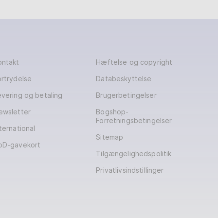
ontakt
Hæftelse og copyright
ortrydelse
Databeskyttelse
evering og betaling
Brugerbetingelser
ewsletter
Bogshop-
Forretningsbetingelser
ternational
Sitemap
oD-gavekort
Tilgængelighedspolitik
Privatlivsindstillinger