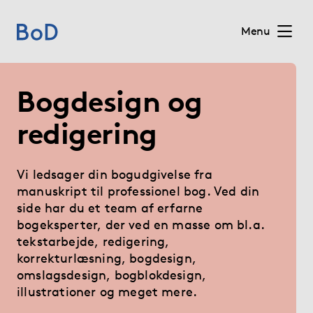
Menu
Home
Bogdesign og
Priser
redigering
Services
Vi ledsager din bogudgivelse fra
manuskript til professionel bog. Ved din
Om BoD
side har du et team af erfarne
bogeksperter, der ved en masse om bl.a.
tekstarbejde, redigering,
Forlag
korrekturlæsning, bogdesign,
omslagsdesign, bogblokdesign,
Blog
illustrationer og meget mere.