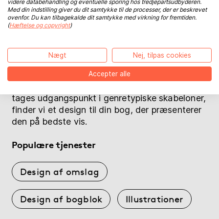
Bogdesign
videre databehandling og eventuelle sporing hos tredjepartsudbyderen.
Med din indstilling giver du dit samtykke til de processer, der er beskrevet
ovenfor. Du kan tilbagekalde dit samtykke med virkning for fremtiden.
(
Hæftelse og copyright
)
Gør din bog til noget helt særligt! Med et
skræddersyet design og udtryksfulde fotos,
illustrationer og professionel typografi kan du
Nægt
Nej, tilpas cookies
skabe en smuk bog, der fanger læserens
interesse ved første øjekast. Uanset om det
Accepter alle
drejer sig om et unikt bogdesign, eller der
tages udgangspunkt i genretypiske skabeloner,
finder vi et design til din bog, der præsenterer
den på bedste vis.
Populære tjenester
Design af omslag
Design af bogblok
Illustrationer