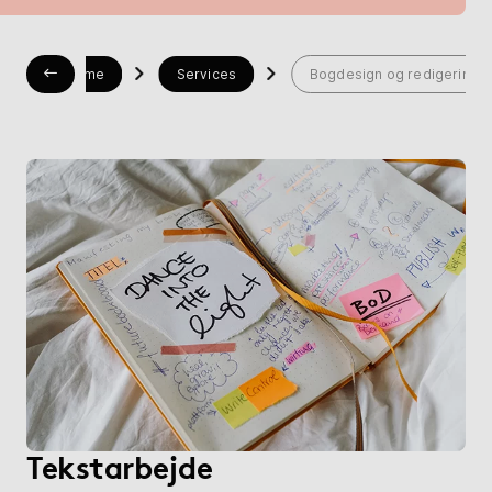
Bogshop
Home
Services
Bogdesign og redigering
Hjælp
myBoD
Nyt bogprojekt
Tekstarbejde