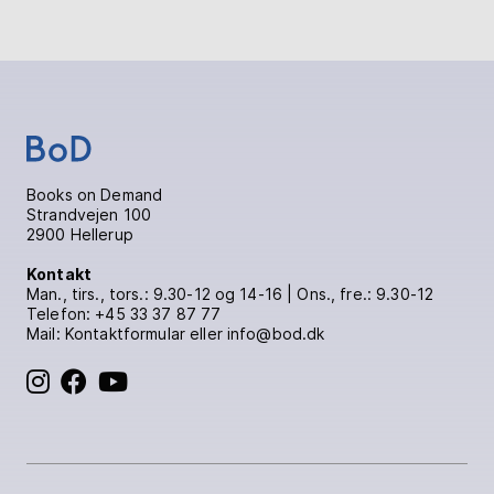
Books on Demand
Strandvejen 100
2900 Hellerup
Kontakt
Man., tirs., tors.: 9.30-12 og 14-16 | Ons., fre.: 9.30-12
Telefon:
+45 33 37 87 77
Mail:
Kontaktformular
eller info@bod.dk
BoD på Instagram
BoD på Facebook
BoD på YouTube